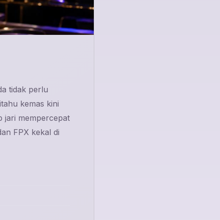
a tidak perlu
tahu kemas kini
p jari mempercepat
an FPX kekal di