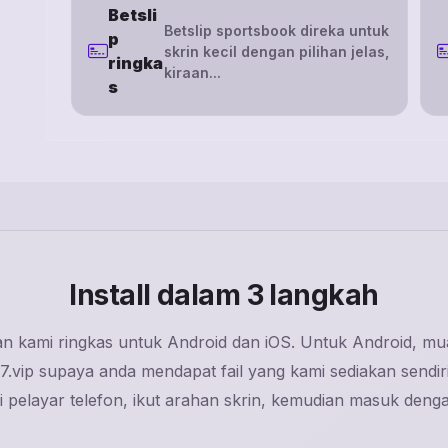
Betsli
Betslip sportsbook direka untuk
p
skrin kecil dengan pilihan jelas,
ringka
kiraan...
s
Install dalam 3 langkah
 kami ringkas untuk Android dan iOS. Untuk Android, mu
.vip supaya anda mendapat fail yang kami sediakan sendir
i pelayar telefon, ikut arahan skrin, kemudian masuk deng