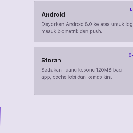
0
Android
Disyorkan Android 8.0 ke atas untuk log
masuk biometrik dan push.
0
Storan
Sediakan ruang kosong 120MB bagi
app, cache lobi dan kemas kini.