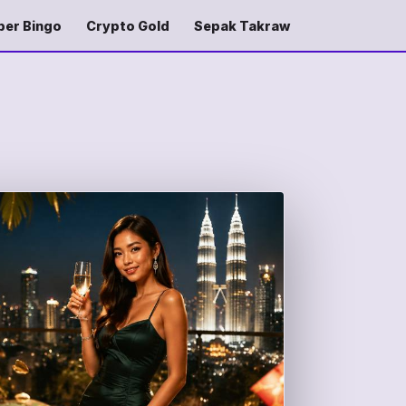
per Bingo
Crypto Gold
Sepak Takraw