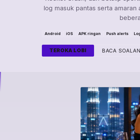
log masuk pantas serta amaran
bebera
Android
iOS
APK ringan
Push alerts
Lo
TEROKA LOBI
BACA SOALAN