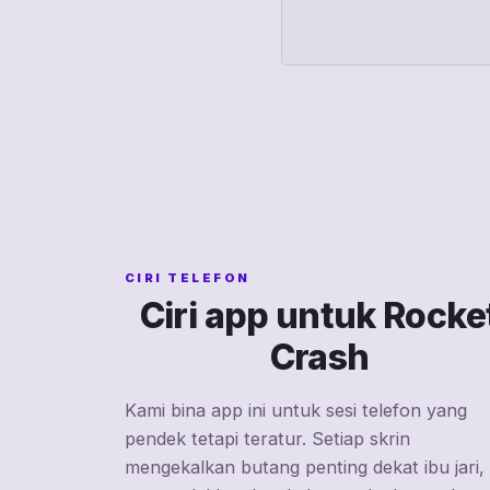
CIRI TELEFON
Ciri app untuk Rocke
Crash
Kami bina app ini untuk sesi telefon yang
pendek tetapi teratur. Setiap skrin
mengekalkan butang penting dekat ibu jari,