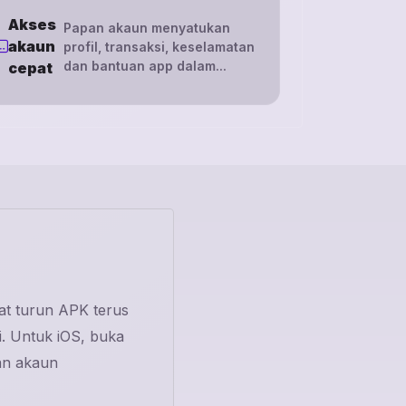
Akses
Papan akaun menyatukan
akaun
profil, transaksi, keselamatan
dan bantuan app dalam...
cepat
at turun APK terus
i. Untuk iOS, buka
an akaun