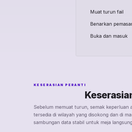
Muat turun fail
Benarkan pemasa
Buka dan masuk
KESERASIAN PERANTI
Keserasian
Sebelum memuat turun, semak keperluan a
tersedia di wilayah yang disokong dan d
sambungan data stabil untuk meja langsun