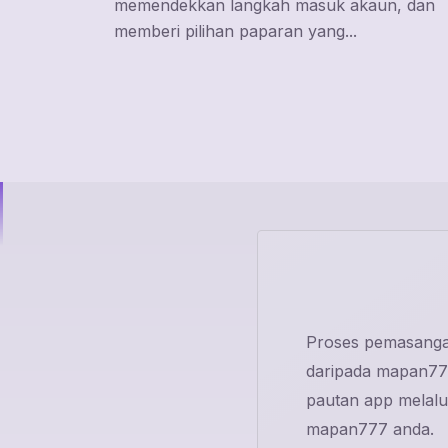
memendekkan langkah masuk akaun, dan
memberi pilihan paparan yang...
Proses pemasangan
daripada mapan777
pautan app melalu
mapan777 anda.