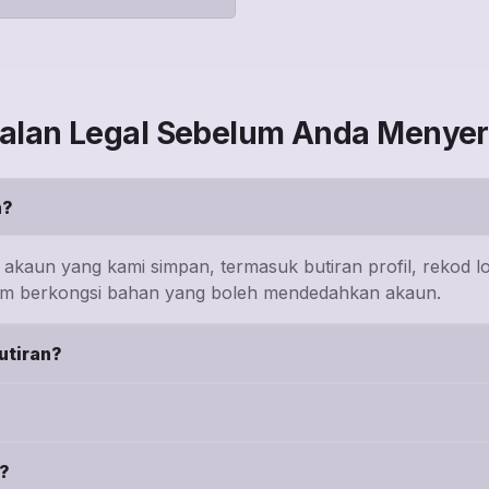
alan Legal Sebelum Anda Menyer
n?
 akaun yang kami simpan, termasuk butiran profil, rekod l
lum berkongsi bahan yang boleh mendedahkan akaun.
utiran?
?
n?