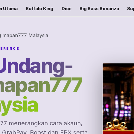
n Utama
Buffalo King
Dice
Big Bass Bonanza
Su
 mapan777 Malaysia
FERENCE
Undang-
mapan777
ysia
77 menerangkan cara akaun,
o, GrabPay, Boost dan FPX serta