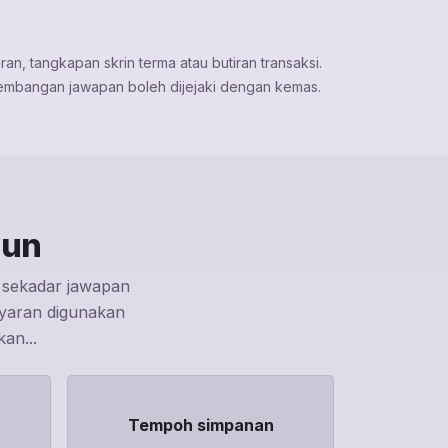
, tangkapan skrin terma atau butiran transaksi.
kembangan jawapan boleh dijejaki dengan kemas.
aun
 sekadar jawapan
bayaran digunakan
an...
Tempoh simpanan