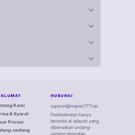
AKLUMAT
HUBUNGI
ntang Kami
support@mapan777.vip
rma & Syarat
Perkhidmatan hanya
tersedia di wilayah yang
sar Privasi
dibenarkan undang-
dang-undang
undang tempatan.