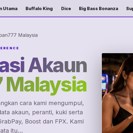
n Utama
Buffalo King
Dice
Big Bass Bonanza
Su
apan777 Malaysia
FERENCE
vasi Akaun
 Malaysia
angkan cara kami mengumpul,
a akaun, peranti, kuki serta
 GrabPay, Boost dan FPX. Kami
ta itu...