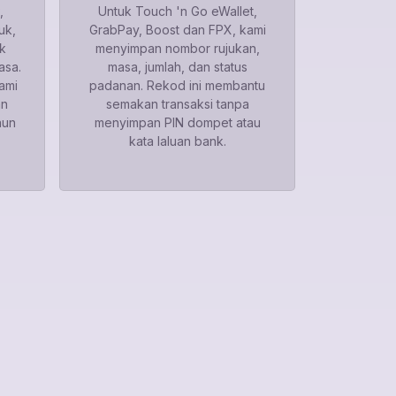
,
Untuk Touch 'n Go eWallet,
uk,
GrabPay, Boost dan FPX, kami
uk
menyimpan nombor rujukan,
asa.
masa, jumlah, dan status
ami
padanan. Rekod ini membantu
an
semakan transaksi tanpa
aun
menyimpan PIN dompet atau
kata laluan bank.