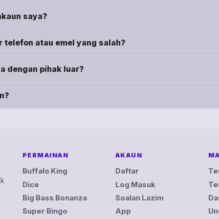
akaun saya?
telefon atau emel yang salah?
a dengan pihak luar?
an?
PERMAINAN
AKAUN
M
Buffalo King
Daftar
Te
uk
Dice
Log Masuk
Te
Big Bass Bonanza
Soalan Lazim
Da
Super Bingo
App
Un