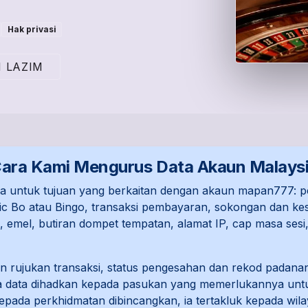
Hak privasi
 LAZIM
ara Kami Mengurus Data Akaun Malays
a untuk tujuan yang berkaitan dengan akaun mapan777: p
Sic Bo atau Bingo, transaksi pembayaran, sokongan dan ke
emel, butiran dompet tempatan, alamat IP, cap masa sesi,
 rujukan transaksi, status pengesahan dan rekod padana
a data dihadkan kepada pasukan yang memerlukannya untuk
kepada perkhidmatan dibincangkan, ia tertakluk kepada wi