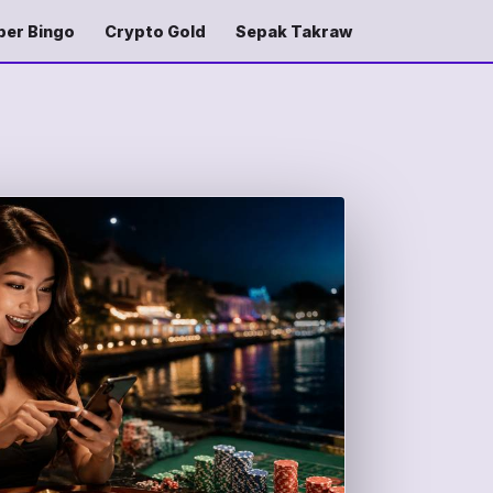
per Bingo
Crypto Gold
Sepak Takraw