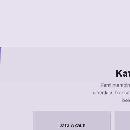
Kaw
Kami membina
diperiksa, trans
bol
Data Akaun