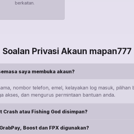
berkaitan.
Soalan Privasi Akaun mapan777
 semasa saya membuka akaun?
ma, nombor telefon, emel, kelayakan log masuk, pilihan b
ga akses, dan mengurus permintaan bantuan anda.
t Crash atau Fishing God disimpan?
 GrabPay, Boost dan FPX digunakan?