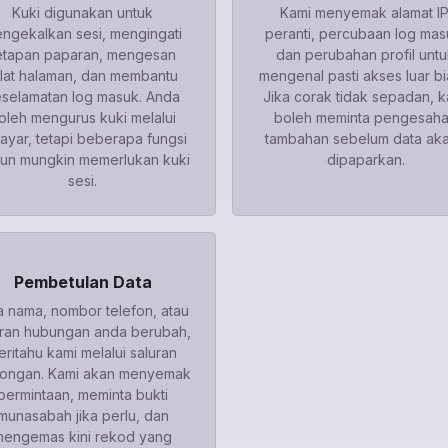
Kuki digunakan untuk
Kami menyemak alamat IP
ngekalkan sesi, mengingati
peranti, percubaan log mas
etapan paparan, mengesan
dan perubahan profil unt
alat halaman, dan membantu
mengenal pasti akses luar bi
selamatan log masuk. Anda
Jika corak tidak sepadan, k
oleh mengurus kuki melalui
boleh meminta pengesah
ayar, tetapi beberapa fungsi
tambahan sebelum data ak
un mungkin memerlukan kuki
dipaparkan.
sesi.
Pembetulan Data
a nama, nombor telefon, atau
iran hubungan anda berubah,
eritahu kami melalui saluran
ongan. Kami akan menyemak
permintaan, meminta bukti
munasabah jika perlu, dan
mengemas kini rekod yang